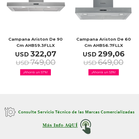
Celulares
Outlet
Campana Ariston De 90
Campana Ariston De 60
Cm AHBS9.3FLLX
Cm AHBS6.7FLLX
322,07
299,06
USD
USD
749,00
649,00
USD
USD
Mis pedidos
57
53
Atención Personalizada
Local