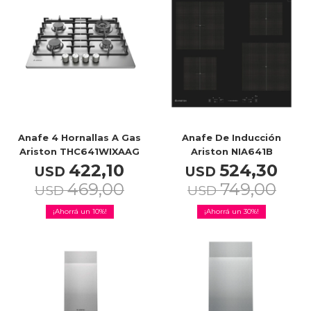
TV & Audio
Hogar
Anafe 4 Hornallas A Gas
Anafe De Inducción
Ariston THC641WIXAAG
Ariston NIA641B
422,10
524,30
USD
USD
469,00
749,00
USD
Baño
USD
10
30
Cuidado personal