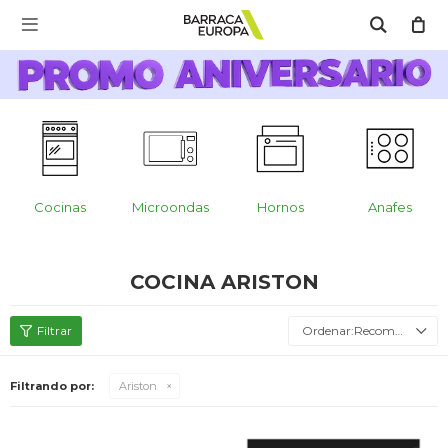
MI CUENTA

Catálogo
Escríbenos Aquí!!
Promo Aniversario
C
Cocina
Cocinas
Microondas
Hornos
Anafes
Refrigeración
COCINA ARISTON
Lavado
Recomendados
Filtrando por:
Ariston
Climatización