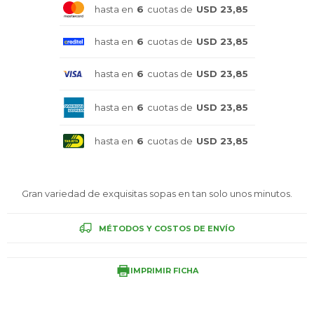
hasta en
6
cuotas de
USD 23,85
Celulares
hasta en
6
cuotas de
USD 23,85
hasta en
6
cuotas de
USD 23,85
Outlet
hasta en
6
cuotas de
USD 23,85
hasta en
6
cuotas de
USD 23,85
Mis pedidos
Gran variedad de exquisitas sopas en tan solo unos minutos.
Atención Personalizada
MÉTODOS Y COSTOS DE ENVÍO
IMPRIMIR FICHA
Local