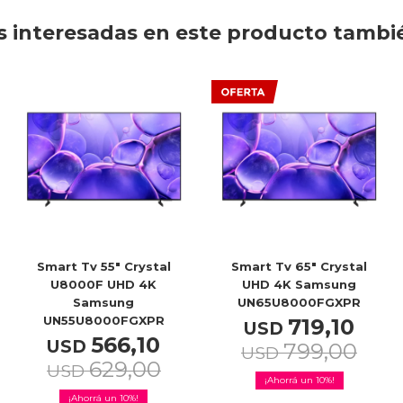
 interesadas en este producto tambi
Smart Tv 55" Crystal
Smart Tv 65" Crystal
U8000F UHD 4K
UHD 4K Samsung
Samsung
UN65U8000FGXPR
UN55U8000FGXPR
719,10
USD
566,10
USD
799,00
USD
629,00
USD
10
10