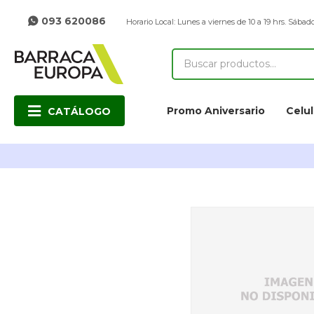
093 620086
Horario Local: Lunes a viernes de 10 a 19 hrs. Sábado
Promo Aniversario
Celul
CATÁLOGO