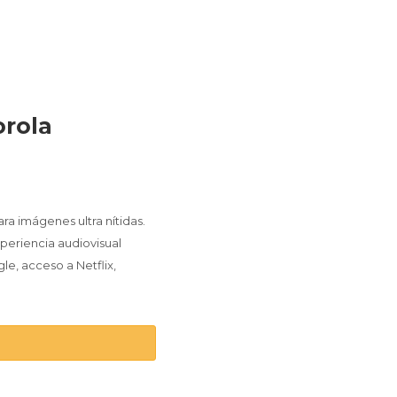
orola
1
a imágenes ultra nítidas.
periencia audiovisual
e, acceso a Netflix,