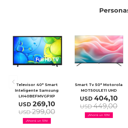
Personas
Televisor 40" Smart
Smart Tv 50" Motorola
Inteligente Samsung
MOT50ULE11 UHD
LH40BEFMVGPXP
404,10
USD
269,10
USD
449,00
USD
299,00
USD
10
10