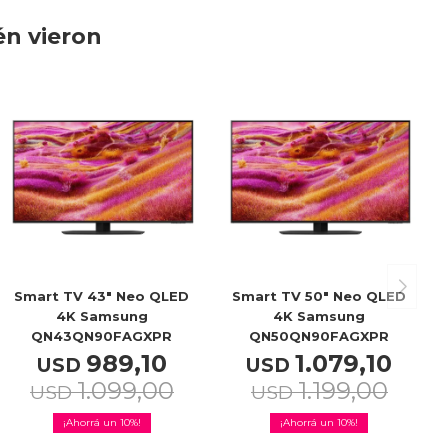
én vieron
Smart TV 43" Neo QLED
Smart TV 50" Neo QLED
4K Samsung
4K Samsung
QN43QN90FAGXPR
QN50QN90FAGXPR
989,10
1.079,10
USD
USD
1.099,00
1.199,00
USD
USD
10
10