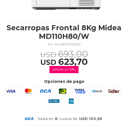
TV & Audio
Secarropas Frontal 8Kg Midea
MD110H80/W
6945878352186
Hogar
693,00
USD
623,70
USD
10
Baño
Opciones de pago
Cuidado personal
hasta en
6
cuotas de
USD 103,95