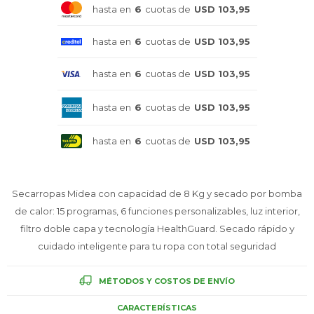
hasta en
6
cuotas de
USD 103,95
Celulares
hasta en
6
cuotas de
USD 103,95
hasta en
6
cuotas de
USD 103,95
Outlet
hasta en
6
cuotas de
USD 103,95
hasta en
6
cuotas de
USD 103,95
Mis pedidos
Secarropas Midea con capacidad de 8 Kg y secado por bomba
de calor: 15 programas, 6 funciones personalizables, luz interior,
Atención Personalizada
filtro doble capa y tecnología HealthGuard. Secado rápido y
cuidado inteligente para tu ropa con total seguridad
MÉTODOS Y COSTOS DE ENVÍO
Local
CARACTERÍSTICAS