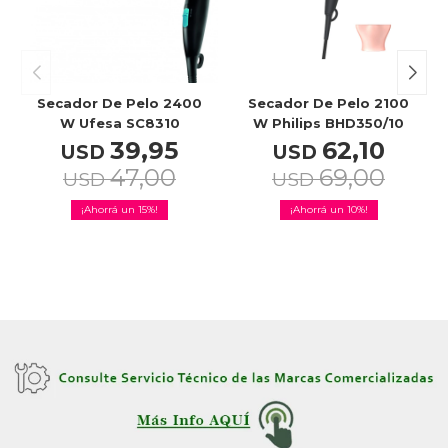
Celulares
Secador De Pelo 2400
Secador De Pelo 2100
Outlet
W Ufesa SC8310
W Philips BHD350/10
39,95
62,10
USD
USD
47,00
69,00
USD
USD
15
10
Mis pedidos
Atención Personalizada
Local