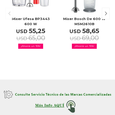
Celulares
Mixer Ufesa BP3443
Mixer Bosch De 600 W
600 W
MSM2610B
55,25
58,65
Outlet
USD
USD
65,00
69,00
USD
USD
15
15
Mis pedidos
Atención Personalizada
Local