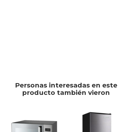
8806084181954
TV & Audio
Los hornos microondas LG NeoChef con tecnología Smart
Inverter ofrecen una cocción más rápida y uniforme gracias al
control preciso de temperatura.
Hogar
Este artículo está agotado.
Baño
Personas interesadas en este
producto también vieron
Cuidado personal