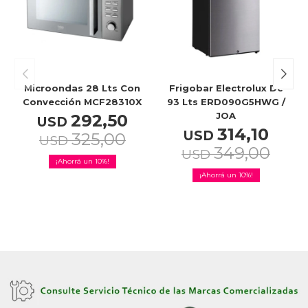
Celulares
Outlet
Microondas 28 Lts Con
Frigobar Electrolux De
Convección MCF28310X
93 Lts ERD090G5HWG /
JOA
292,50
USD
314,10
USD
325,00
USD
Mis pedidos
349,00
USD
10
10
Atención Personalizada
Local