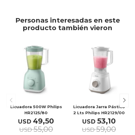
Personas interesadas en este
producto también vieron
Licuadora 500W Philips
Licuadora Jarra Pástico
HR2125/80
2 Lts Philips HR2129/00
49,50
53,10
USD
USD
55,00
59,00
USD
USD