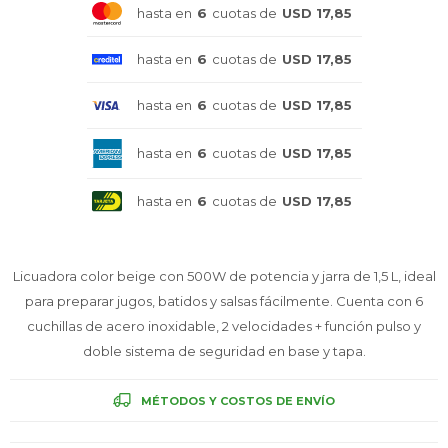
hasta en
6
cuotas de
USD 17,85
Celulares
hasta en
6
cuotas de
USD 17,85
hasta en
6
cuotas de
USD 17,85
Outlet
hasta en
6
cuotas de
USD 17,85
hasta en
6
cuotas de
USD 17,85
Mis pedidos
Licuadora color beige con 500W de potencia y jarra de 1,5 L, ideal
para preparar jugos, batidos y salsas fácilmente. Cuenta con 6
Atención Personalizada
cuchillas de acero inoxidable, 2 velocidades + función pulso y
doble sistema de seguridad en base y tapa.
MÉTODOS Y COSTOS DE ENVÍO
Local