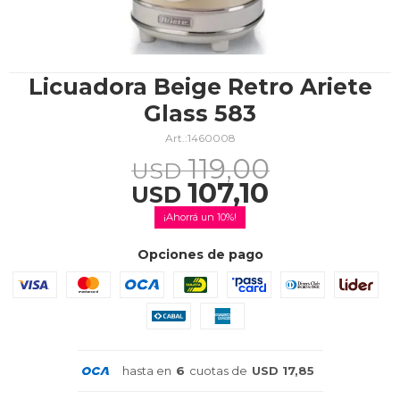
TV & Audio
Licuadora Beige Retro Ariete
Glass 583
1460008
Hogar
119,00
USD
107,10
USD
10
Baño
Opciones de pago
Cuidado personal
hasta en
6
cuotas de
USD 17,85