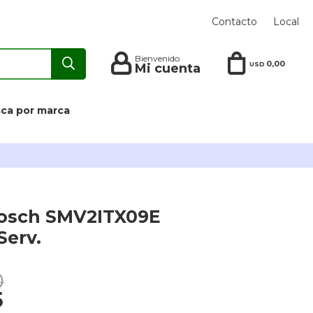
Contacto
Local
0,00
USD
ca por marca
 Bosch SMV2ITX09E
Serv.
0
5