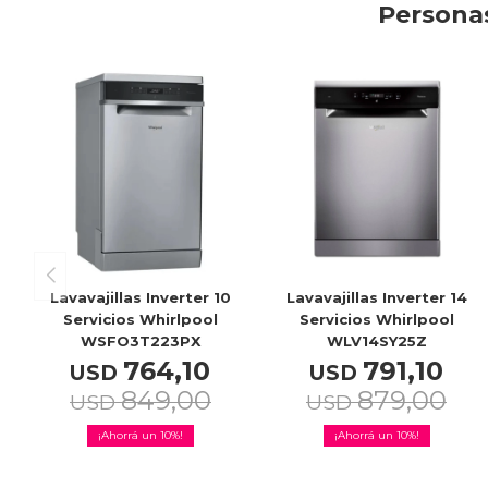
Personas
Lavavajillas Inverter 10
Lavavajillas Inverter 14
Servicios Whirlpool
Servicios Whirlpool
WSFO3T223PX
WLV14SY25Z
764,10
791,10
USD
USD
849,00
879,00
USD
USD
10
10