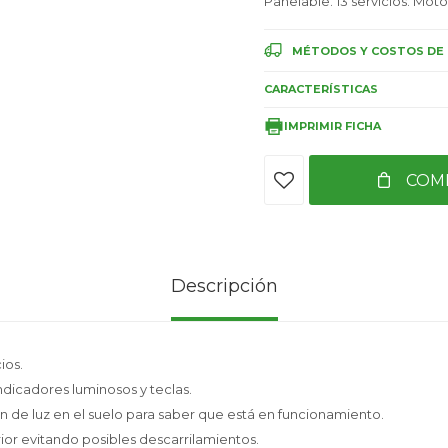
Panelable. 13 servicios. Mot
MÉTODOS Y COSTOS DE 
CARACTERÍSTICAS
IMPRIMIR FICHA
COM
Descripción
ios.
 indicadores luminosos y teclas.
ón de luz en el suelo para saber que está en funcionamiento.
rior evitando posibles descarrilamientos.