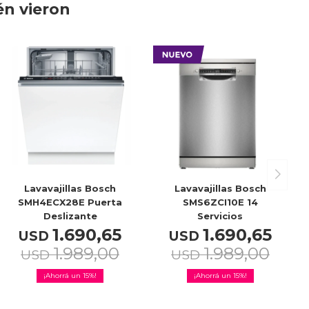
én vieron
Lavavajillas Bosch
Lavavajillas Bosch
SMH4ECX28E Puerta
SMS6ZCI10E 14
Deslizante
Servicios
1.690,65
1.690,65
USD
USD
1.989,00
1.989,00
USD
USD
15
15