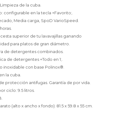
 Limpieza de la cuba.
 configurable en la tecla +Favorito;.
 Secado, Media carga, SpoD VarioSpeed.
 horas.
la cesta superior de tu lavavajillas ganando
lidad para platos de gran diámetro.
ora de detergentes combinados.
ca de detergentes +Todo en 1;.
o inoxidable con base Polinox®.
en la cuba.
de protección antifugas. Garantía de por vida.
 ciclo: 9.5 litros.
B.
rato (alto x ancho x fondo): 81.5 x 59.8 x 55 cm.