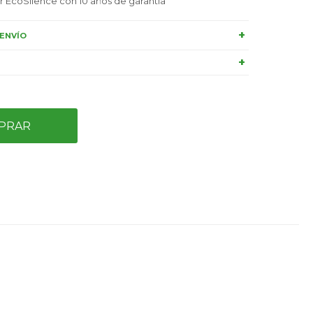
or EcoSilence con 10 años de garantía
ENVÍO
PRAR