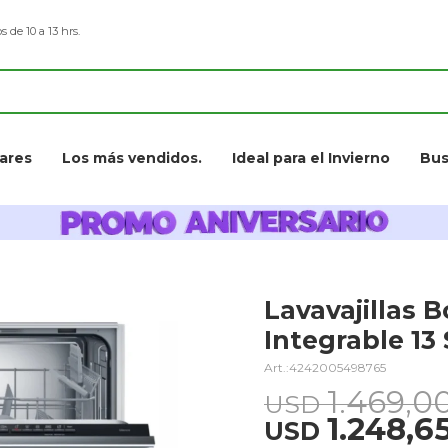
s de 10 a 13 hrs.
ares
Los más vendidos.
Ideal para el Invierno
Bus
Lavavajillas
Integrable 13 
4242005498765
1.469,0
USD
1.248,6
USD