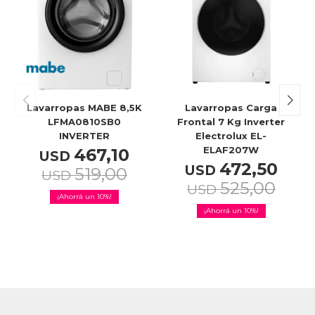
Celulares
Outlet
Lavarropas MABE 8,5K
Lavarropas Carga
LFMA0810SB0
Frontal 7 Kg Inverter
INVERTER
Electrolux EL-
ELAF207W
467,10
Mis pedidos
USD
472,50
USD
519,00
USD
525,00
USD
10
10
Atención Personalizada
Local