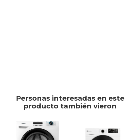
77307790005113
TV & Audio
Simplifica tu rutina con el lavasecarropas Xion de 12 kg de lavado
y 8 kg de secado. Con 12 programas, centrifugado de 1400 RPM.
Su display digital, cuba de acero inoxidable combinan tecnología,
rendimiento y diseño para un cuidado completo de tu ropa.
Hogar
Este artículo está agotado.
Baño
Personas interesadas en este
producto también vieron
Cuidado personal