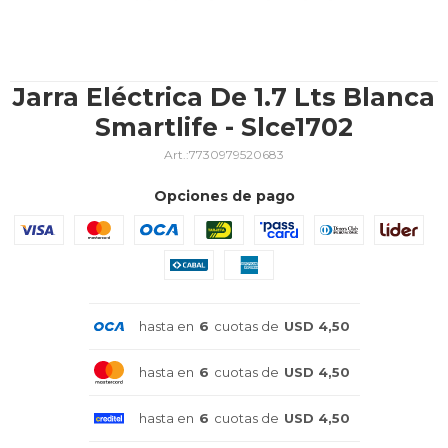
TV & Audio
Jarra Eléctrica De 1.7 Lts Blanca
Smartlife - Slce1702
7730979520683
Hogar
Opciones de pago
Baño
hasta en
6
cuotas de
USD 4,50
Cuidado personal
hasta en
6
cuotas de
USD 4,50
hasta en
6
cuotas de
USD 4,50