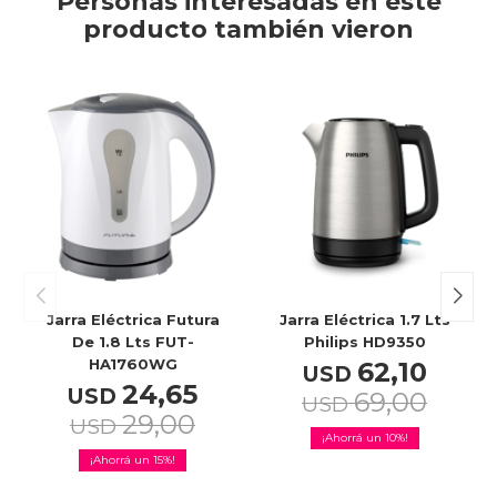
Personas interesadas en este
producto también vieron
Jarra Eléctrica Futura
Jarra Eléctrica 1.7 Lts
De 1.8 Lts FUT-
Philips HD9350
HA1760WG
62,10
USD
24,65
USD
69,00
USD
29,00
USD
10
15