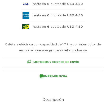
hasta en
6
cuotas de
USD 4,50
Celulares
hasta en
6
cuotas de
USD 4,50
hasta en
6
cuotas de
USD 4,50
Outlet
Cafetera eléctrica con capacidad de 1.7 ltr y con interruptor de
seguridad que apaga cuando el agua hierve.
Mis pedidos
MÉTODOS Y COSTOS DE ENVÍO
Atención Personalizada
IMPRIMIR FICHA
Local
Descripción