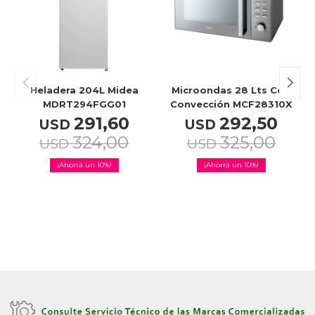
Celulares
Outlet
Heladera 204L Midea
Microondas 28 Lts Con
MDRT294FGG01
Convección MCF28310X
291,60
292,50
USD
USD
324,00
325,00
USD
USD
Mis pedidos
10
10
Atención Personalizada
Local