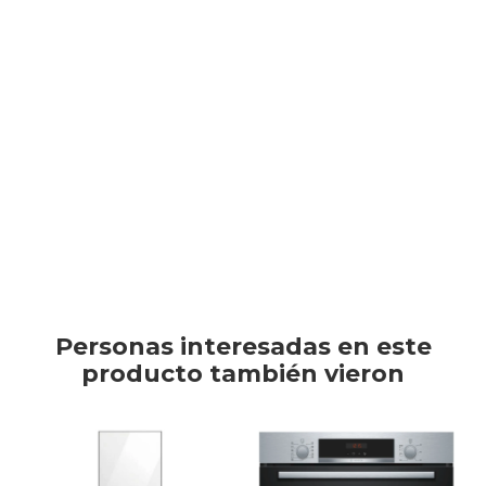
WRS955FDWX
WRS955FDWX
TV & Audio
Display Touch con 4 modos ECO - SUPER FREEZING - SUPER
COOLING - SMART. * Espacio Fresh Conserva la frescura original
de las frutas y-o verduras.
Hogar
Este artículo está agotado.
Baño
Personas interesadas en este
producto también vieron
Cuidado personal