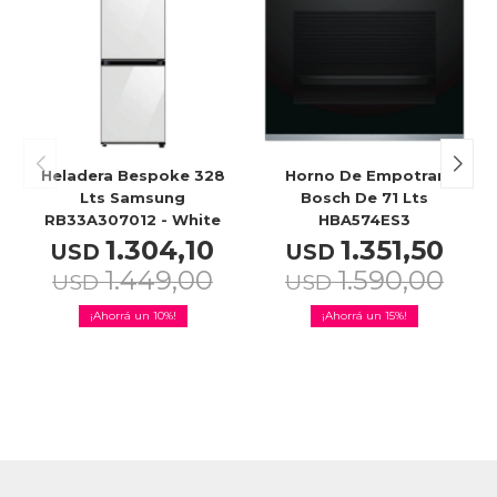
Celulares
Outlet
Heladera Bespoke 328
Horno De Empotrar
Lts Samsung
Bosch De 71 Lts
RB33A307012 - White
HBA574ES3
Mis pedidos
1.304,10
1.351,50
USD
USD
1.449,00
1.590,00
USD
USD
10
15
Atención Personalizada
Local