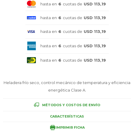
hasta en
6
cuotas de
USD 113,19
Celulares
hasta en
6
cuotas de
USD 113,19
hasta en
6
cuotas de
USD 113,19
Outlet
hasta en
6
cuotas de
USD 113,19
hasta en
6
cuotas de
USD 113,19
Mis pedidos
Heladera frío seco, control mecánico de temperatura y eficiencia
energética Clase A.
Atención Personalizada
MÉTODOS Y COSTOS DE ENVÍO
CARACTERÍSTICAS
Local
IMPRIMIR FICHA