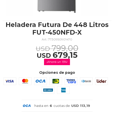
TV & Audio
Heladera Futura De 448 Litros
FUT-450NFD-X
7730950901470
Hogar
799,00
USD
679,15
USD
15
Baño
Opciones de pago
Cuidado personal
hasta en
6
cuotas de
USD 113,19