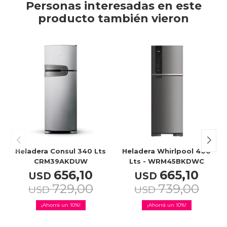
Personas interesadas en este
producto también vieron
Heladera Consul 340 Lts
Heladera Whirlpool 400
CRM39AKDUW
Lts - WRM45BKDWC
656,10
665,10
USD
USD
729,00
739,00
USD
USD
10
10