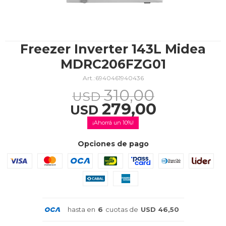
TV & Audio
Freezer Inverter 143L Midea
MDRC206FZG01
6940461940436
Hogar
310,00
USD
279,00
USD
10
Baño
Opciones de pago
Cuidado personal
hasta en
6
cuotas de
USD 46,50