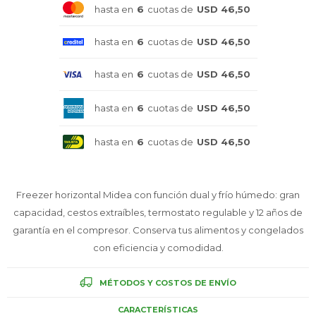
hasta en
6
cuotas de
USD 46,50
Celulares
hasta en
6
cuotas de
USD 46,50
hasta en
6
cuotas de
USD 46,50
Outlet
hasta en
6
cuotas de
USD 46,50
hasta en
6
cuotas de
USD 46,50
Mis pedidos
Freezer horizontal Midea con función dual y frío húmedo: gran
capacidad, cestos extraíbles, termostato regulable y 12 años de
Atención Personalizada
garantía en el compresor. Conserva tus alimentos y congelados
con eficiencia y comodidad.
MÉTODOS Y COSTOS DE ENVÍO
Local
CARACTERÍSTICAS