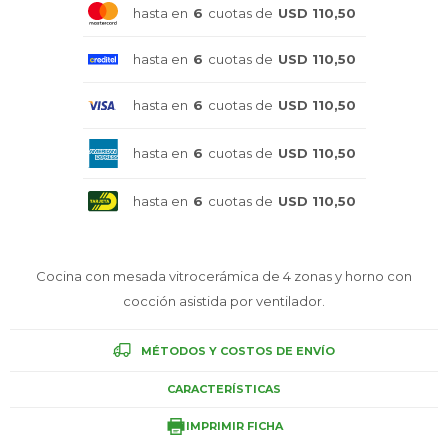
hasta en
6
cuotas de
USD 110,50
Celulares
hasta en
6
cuotas de
USD 110,50
hasta en
6
cuotas de
USD 110,50
Outlet
hasta en
6
cuotas de
USD 110,50
hasta en
6
cuotas de
USD 110,50
Mis pedidos
Cocina con mesada vitrocerámica de 4 zonas y horno con
cocción asistida por ventilador.
Atención Personalizada
MÉTODOS Y COSTOS DE ENVÍO
CARACTERÍSTICAS
Local
IMPRIMIR FICHA