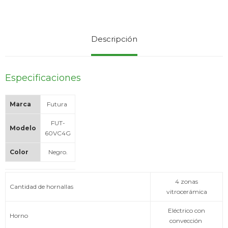
Service
Descripción
Especificaciones
Marca
Futura
FUT-
Modelo
60VC4G
Color
Negro.
4 zonas
Cantidad de hornallas
vitrocerámica
Eléctrico con
Horno
convección