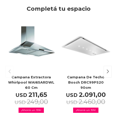
Completá tu espacio
Campana Extractora
Campana De Techo
Whirlpool WAI65ARDWL
Bosch DRC99PS20
60 Cm
90cm
211,65
2.091,00
USD
USD
249,00
2.460,00
USD
USD
15
15