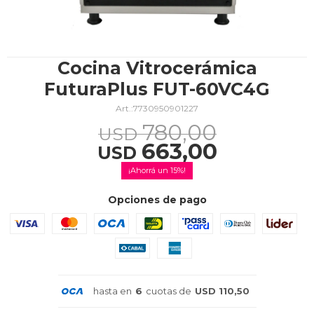
TV & Audio
Cocina Vitrocerámica
FuturaPlus FUT-60VC4G
7730950901227
Hogar
780,00
USD
663,00
USD
15
Baño
Opciones de pago
Cuidado personal
hasta en
6
cuotas de
USD 110,50