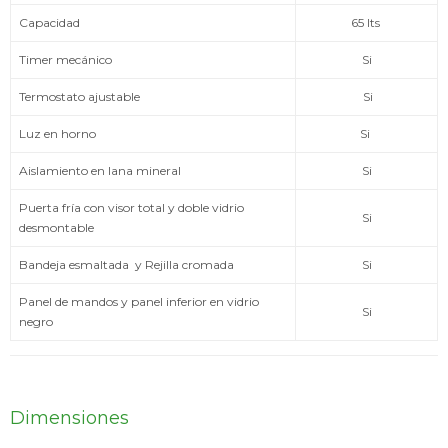
Capacidad
65 lts
Timer mecánico
Si
Termostato ajustable
Si
Luz en horno
Si
Aislamiento en lana mineral
Si
Puerta fría con visor total y doble vidrio
Si
desmontable
Bandeja esmaltada y Rejilla cromada
Si
Panel de mandos y panel inferior en vidrio
Si
negro
Dimensiones