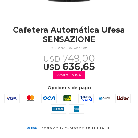
TV & Audio
Cafetera Automática Ufesa
SENSAZIONE
8422160056468
Hogar
749,00
USD
636,65
USD
15
Baño
Opciones de pago
Cuidado personal
hasta en
6
cuotas de
USD 106,11