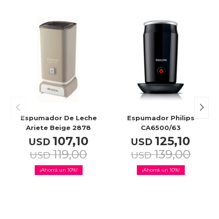
Espumador De Leche
Espumador Philips
Ariete Beige 2878
CA6500/63
107,10
125,10
USD
USD
119,00
139,00
USD
USD
10
10