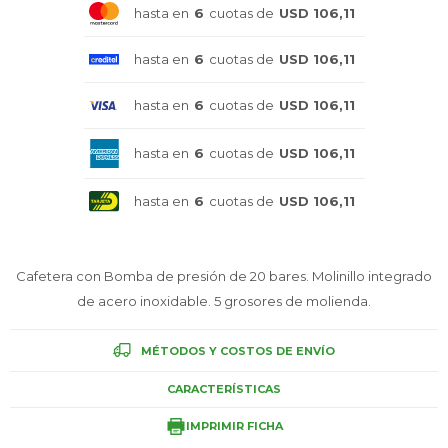
hasta en
6
cuotas de
USD 106,11
Celulares
hasta en
6
cuotas de
USD 106,11
hasta en
6
cuotas de
USD 106,11
Outlet
hasta en
6
cuotas de
USD 106,11
hasta en
6
cuotas de
USD 106,11
Mis pedidos
Cafetera con Bomba de presión de 20 bares. Molinillo integrado
de acero inoxidable. 5 grosores de molienda.
Atención Personalizada
MÉTODOS Y COSTOS DE ENVÍO
CARACTERÍSTICAS
Local
IMPRIMIR FICHA