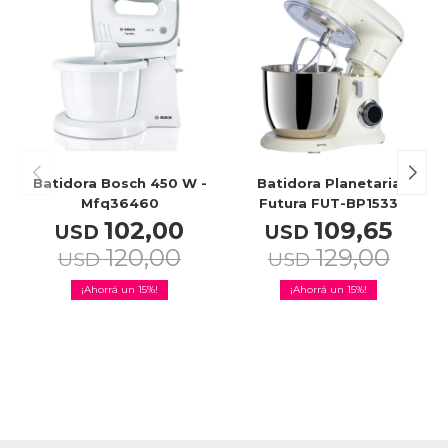
Celulares
Outlet
Batidora Bosch 450 W -
Batidora Planetaria
Mfq36460
Futura FUT-BP1533
Mis pedidos
102,00
109,65
USD
USD
120,00
129,00
USD
USD
15
15
Atención Personalizada
Local