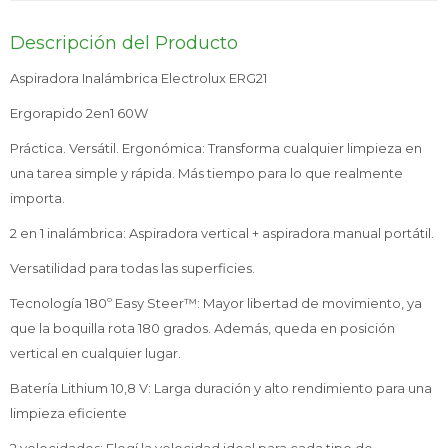
Descripción del Producto
Service
Aspiradora Inalámbrica Electrolux ERG21
Ergorapido 2en1 60W
Práctica. Versátil. Ergonómica: Transforma cualquier limpieza en
una tarea simple y rápida. Más tiempo para lo que realmente
importa.
2 en 1 inalámbrica: Aspiradora vertical + aspiradora manual portátil.
Versatilidad para todas las superficies.
Tecnología 180º Easy Steer™: Mayor libertad de movimiento, ya
que la boquilla rota 180 grados. Además, queda en posición
vertical en cualquier lugar.
Batería Lithium 10,8 V: Larga duración y alto rendimiento para una
limpieza eficiente
2 velocidades: Elegí la velocidad ideal para cada tipo de