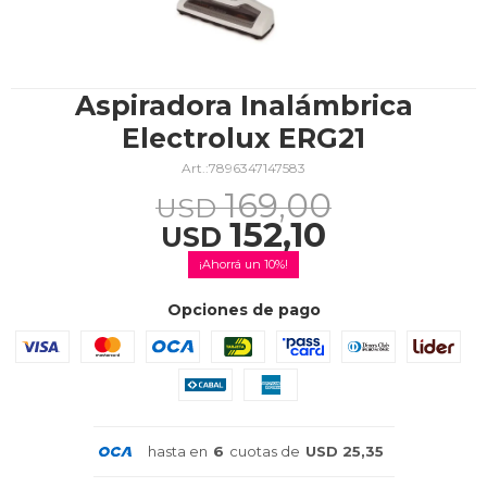
TV & Audio
Aspiradora Inalámbrica
Electrolux ERG21
7896347147583
Hogar
169,00
USD
152,10
USD
10
Baño
Opciones de pago
Cuidado personal
hasta en
6
cuotas de
USD 25,35