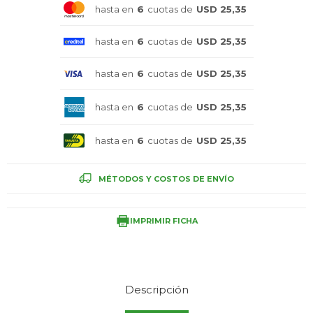
hasta en
6
cuotas de
USD 25,35
Celulares
hasta en
6
cuotas de
USD 25,35
hasta en
6
cuotas de
USD 25,35
Outlet
hasta en
6
cuotas de
USD 25,35
hasta en
6
cuotas de
USD 25,35
Mis pedidos
MÉTODOS Y COSTOS DE ENVÍO
Atención Personalizada
IMPRIMIR FICHA
Local
Descripción