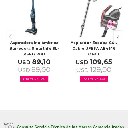
Aspiradora Inalámbrica
Aspirador Escoba Con
Barredora Smartlife SL-
Cable UFESA AE4146
VSRG120B
Oasis
89,10
109,65
USD
USD
99,00
129,00
USD
USD
10
15