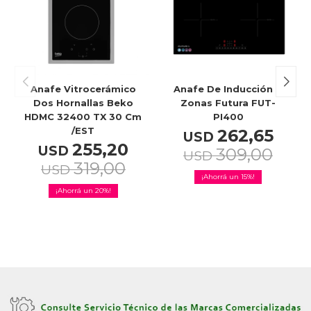
Celulares
Outlet
Anafe Vitrocerámico
Anafe De Inducción 4
Dos Hornallas Beko
Zonas Futura FUT-
HDMC 32400 TX 30 Cm
PI400
/EST
262,65
USD
255,20
USD
Mis pedidos
309,00
USD
319,00
USD
15
20
Atención Personalizada
Local