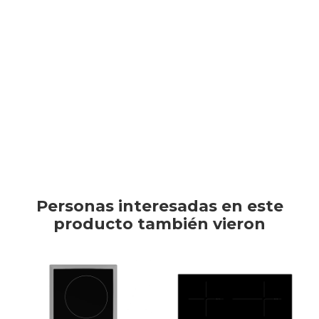
8806088601649
TV & Audio
Anafe Samsung de 4 hornallas con sistema de calor por radiación,
superficie cerámica con 15 niveles de potencia y protección
contra alta temperatura.
Hogar
Este artículo está agotado.
Baño
Personas interesadas en este
producto también vieron
Cuidado personal