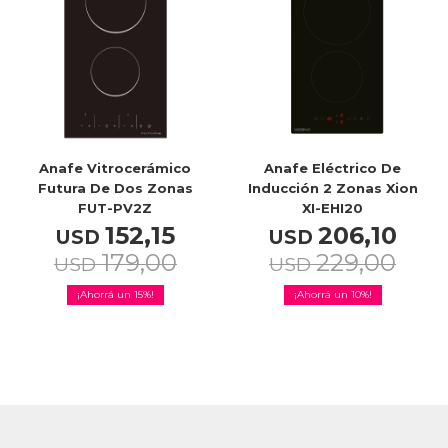
Anafe Vitrocerámico
Anafe Eléctrico De
Futura De Dos Zonas
Inducción 2 Zonas Xion
FUT-PV2Z
XI-EHI20
152,15
206,10
USD
USD
179,00
229,00
USD
USD
15
10