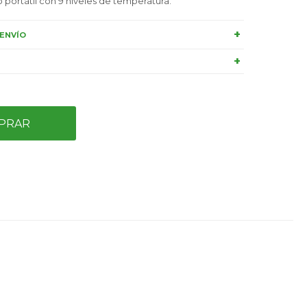
 portátil con 9 niveles de temperatura.
ENVÍO
PRAR