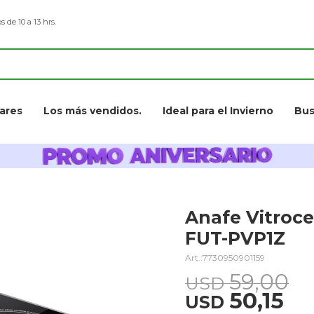
s de 10 a 13 hrs.
ares
Los más vendidos.
Ideal para el Invierno
Bus
Anafe Vitroce
FUT-PVP1Z
7730950901159
59,00
USD
50,15
USD