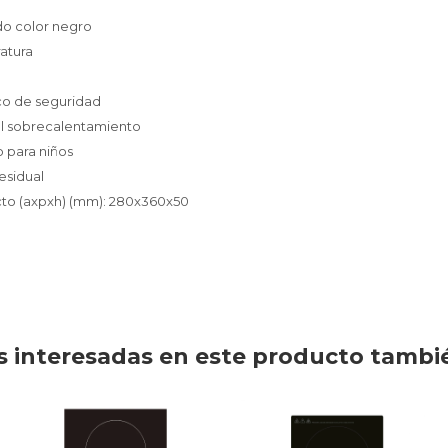
ido color negro
ratura
co de seguridad
el sobrecalentamiento
 para niños
residual
cto (axpxh) (mm): 280x360x50
 interesadas en este producto tambi