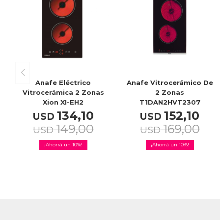
Anafe Eléctrico
Anafe Vitrocerámico De
Vitrocerámica 2 Zonas
2 Zonas
Xion XI-EH2
T1DAN2HVT2307
134,10
152,10
USD
USD
149,00
169,00
USD
USD
10
10