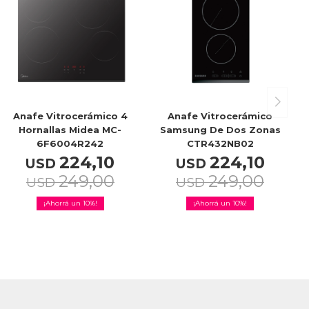
Anafe Vitrocerámico 4
Anafe Vitrocerámico
Hornallas Midea MC-
Samsung De Dos Zonas
6F6004R242
CTR432NB02
224,10
224,10
USD
USD
249,00
249,00
USD
USD
10
10