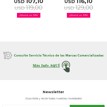
107,10
116,10
USD
USD
119,00
129,00
USD
USD
10
10
Newsletter
¡Suscribite y recibí todas nuestras novedades!