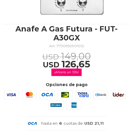
TV & Audio
Anafe A Gas Futura - FUT-
A30GX
7730950901012
Hogar
149,00
USD
126,65
USD
15
Baño
Opciones de pago
Cuidado personal
hasta en
6
cuotas de
USD 21,11