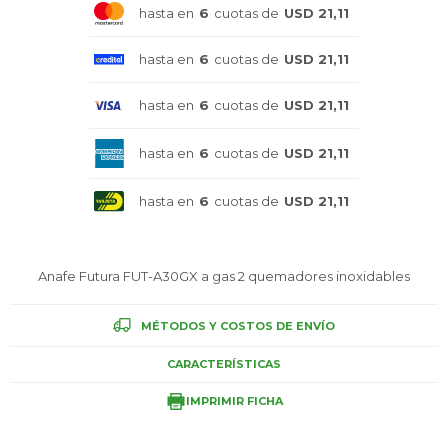
hasta en
6
cuotas de
USD 21,11
Celulares
hasta en
6
cuotas de
USD 21,11
hasta en
6
cuotas de
USD 21,11
Outlet
hasta en
6
cuotas de
USD 21,11
hasta en
6
cuotas de
USD 21,11
Mis pedidos
Anafe Futura FUT-A30GX a gas 2 quemadores inoxidables
Atención Personalizada
MÉTODOS Y COSTOS DE ENVÍO
CARACTERÍSTICAS
IMPRIMIR FICHA
Local