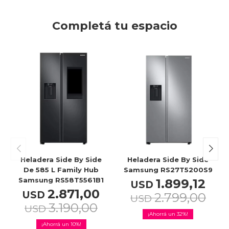
Completá tu espacio
Heladera Side By Side
Heladera Side By Side
De 585 L Family Hub
Samsung RS27T5200S9
Samsung RS58T5561B1
1.899,12
USD
2.871,00
USD
2.799,00
USD
3.190,00
USD
32
10