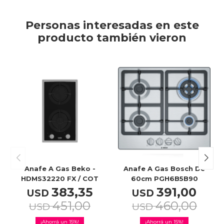
Personas interesadas en este
producto también vieron
Anafe A Gas Beko -
Anafe A Gas Bosch De
HDMS32220 FX / COT
60cm PGH6B5B90
383,35
391,00
USD
USD
451,00
460,00
USD
USD
15
15