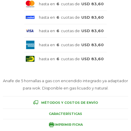
hasta en
6
cuotas de
USD 83,60
Celulares
hasta en
6
cuotas de
USD 83,60
hasta en
6
cuotas de
USD 83,60
Outlet
hasta en
6
cuotas de
USD 83,60
hasta en
6
cuotas de
USD 83,60
Mis pedidos
Anafe de 5 hornallas a gas con encendido integrado ya adaptador
para wok. Disponible en gas licuado y natural.
Atención Personalizada
MÉTODOS Y COSTOS DE ENVÍO
CARACTERÍSTICAS
Local
IMPRIMIR FICHA