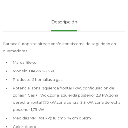
Service
Descripción
Barraca Europa te ofrece anafe con sistema de seguridad en
quemadores.
Marca: Beko
Modelo: HIAW75225SX
Producto: 5 hornallas a gas.
Potencia: zona izquierda frontal 1 kW, configuración de
zonas 4 Gas + 1 Wok,zona izquierda posterior 2,9 kW,zona
derecha frontal 1,75 kW,zona central 3,3 kW, zona derecha
posterior 1,75 kW
Medidas MM (AxFxP): 10 cm x 74 cm x 51cm
Color: Acero