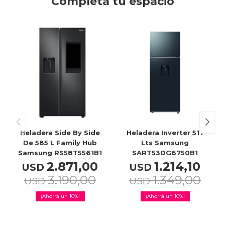
Completá tu espacio
Heladera Side By Side
Heladera Inverter 517
De 585 L Family Hub
Lts Samsung
Samsung RS58T5561B1
SART53DG6750B1
2.871,00
1.214,10
USD
USD
3.190,00
1.349,00
USD
USD
10
10