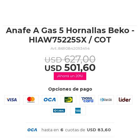
TV & Audio
Anafe A Gas 5 Hornallas Beko -
HIAW75225SX / COT
8690842093494
Hogar
627,00
USD
501,60
USD
20
Baño
Opciones de pago
Cuidado personal
hasta en
6
cuotas de
USD 83,60