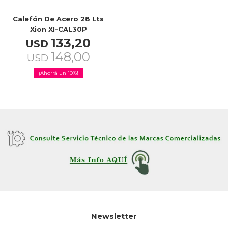
Calefón De Acero 28 Lts
Xion XI-CAL30P
TV & Audio
133,20
USD
148,00
USD
10
Hogar
Baño
Cuidado personal
Newsletter