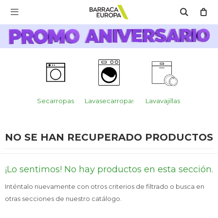
MI CUENTA

Catálogo
Escríbenos Aquí!!
Promo Aniversario
C
Cocina
ajillas
Secarropas
Lavasecarropas
Lavavajillas
Secar
Refrigeración
NO SE HAN RECUPERADO PRODUCTOS
Lavado
¡Lo sentimos! No hay productos en esta sección.
Inténtalo nuevamente con otros criterios de filtrado o busca en
otras secciones de nuestro catálogo.
Climatización