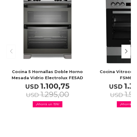
Cocina 5 Hornallas Doble Horno
Cocina Vitrocer
Mesada Vidrio Electrolux FE5AD
FSM67
1.100,75
1.3
USD
USD
1.295,00
1.5
USD
USD
15