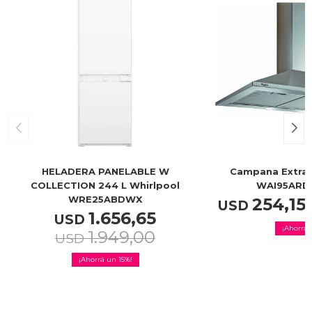
Service
HELADERA PANELABLE W
Campana Extrac
COLLECTION 244 L Whirlpool
WAI95ARD
WRE25ABDWX
254,15
USD
1.656,65
USD
1.949,00
USD
15