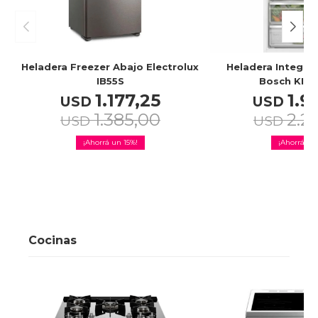
Heladera Freezer Abajo Electrolux
Heladera Integra
IB55S
Bosch KIR
1.177,25
1.9
USD
USD
1.385,00
2.2
USD
USD
15
Cocinas