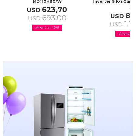
MD110H80/W
Inverter 9 Kg Can
S
623,70
USD
87
USD
693,00
USD
1.1
USD
10